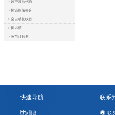
> 超声波探伤仪
> 恒温振荡摇床
> 全自动氮吹仪
> 恒温槽
> 鱼苗计数器
快速导航
联系
网站首页
联