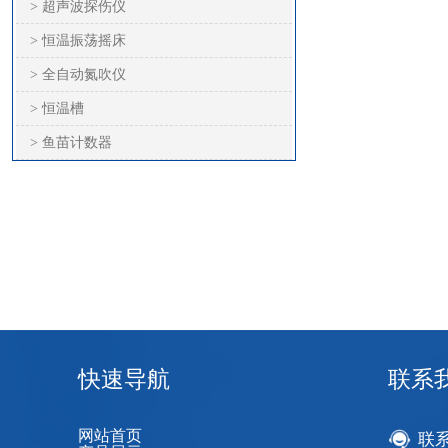
> 超声波探伤仪
> 恒温振荡摇床
> 全自动氮吹仪
> 恒温槽
> 鱼苗计数器
快速导航
联系
网站首页
联