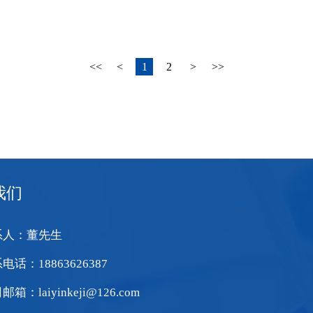
<<
<
1
2
>
>>
新疆农科院
中国气象局沈阳大气环境研究所
我们
系人：董先生
电话：18863626387
箱：laiyinkeji@126.com