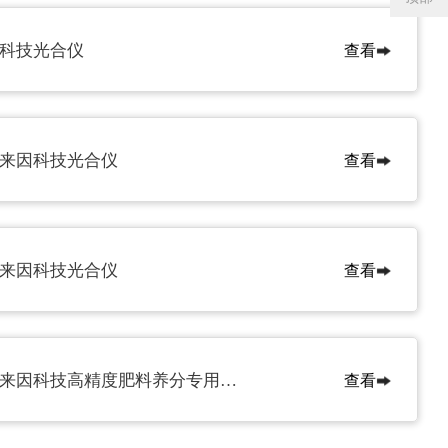
科技光合仪
查看
黑龙江八一农垦学院
湖南农业大学
来因科技光合仪
查看
南京林业大学
宁夏农科院
来因科技光合仪
查看
东北农业大学购进来因科技高精度肥料养分专用检测仪
查看
西北农林科技大学
西藏农牧大学